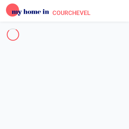
COURCHEVEL
The whole of Courchevel
-
Votre recherche
SEARCH
Vos filtres
Appliquer
Arriving